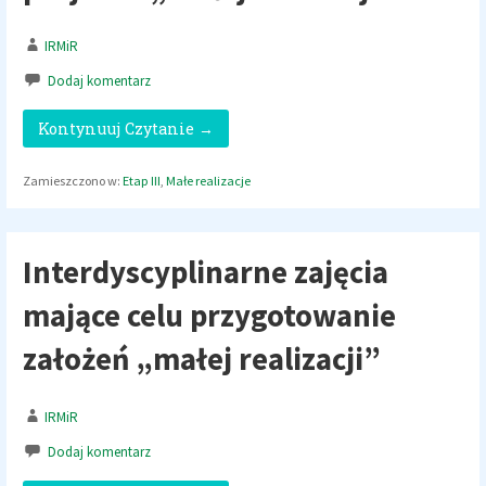
IRMiR
Dodaj komentarz
Kontynuuj Czytanie →
Zamieszczono w:
Etap III
,
Małe realizacje
Interdyscyplinarne zajęcia
mające celu przygotowanie
założeń „małej realizacji”
IRMiR
Dodaj komentarz