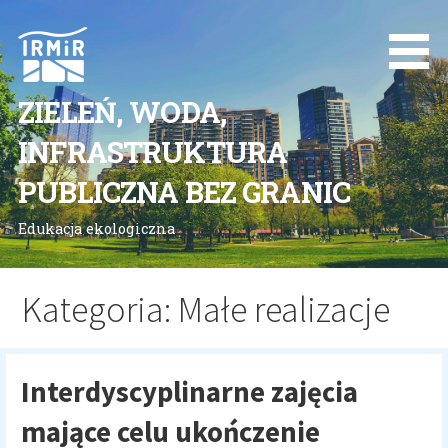
Przejdź
do
treści
ZIELEŃ, WODA,
INFRASTRUKTURA
PUBLICZNA BEZ GRANIC
Edukacja ekologiczna
Kategoria: Małe realizacje
Interdyscyplinarne zajęcia
mające celu ukończenie