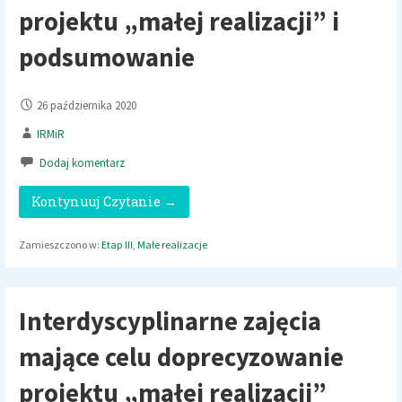
projektu „małej realizacji” i
podsumowanie
26 października 2020
IRMiR
Dodaj komentarz
Kontynuuj Czytanie →
Zamieszczono w:
Etap III
,
Małe realizacje
Interdyscyplinarne zajęcia
mające celu doprecyzowanie
projektu „małej realizacji”