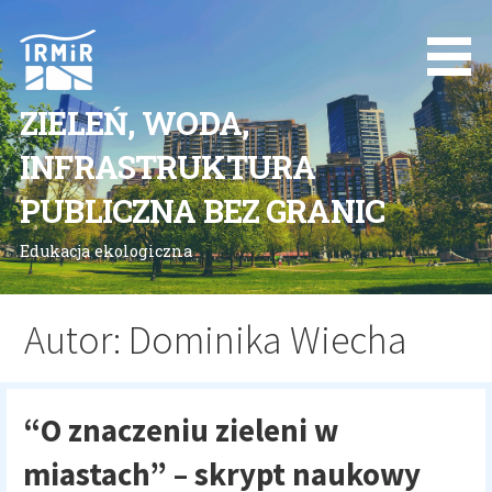
Przejdź
do
treści
ZIELEŃ, WODA,
INFRASTRUKTURA
PUBLICZNA BEZ GRANIC
Edukacja ekologiczna
Autor: Dominika Wiecha
“O znaczeniu zieleni w
miastach” – skrypt naukowy